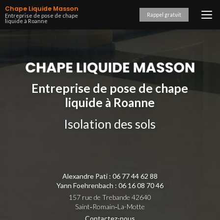
Aller
Chape Liquide Masson
au
Rappel gratuit
Entreprise de pose de chape
liquide à Roanne
contenu
principal
Entreprise de pose de chape
liquide à Roanne
Isolation des sols
Alexandre Pati :
06 77 44 62 88
Yann Foehrenbach :
06 16 08 70 46
157 rue de Trebande 42640
Saint‑Romain‑La-Motte
Contactez-nous