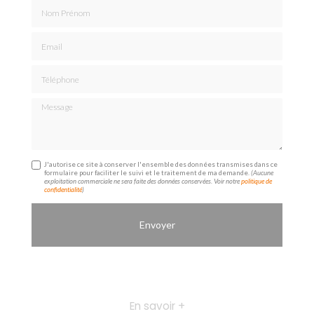
Nom Prénom
Email
Téléphone
Message
J'autorise ce site à conserver l'ensemble des données transmises dans ce
formulaire pour faciliter le suivi et le traitement de ma demande.
(Aucune
exploitation commerciale ne sera faite des données conservées. Voir notre
politique de
confidentialité
)
En savoir +