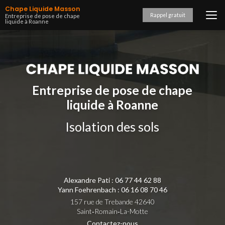
Aller
Chape Liquide Masson
au
Rappel gratuit
Entreprise de pose de chape
liquide à Roanne
contenu
principal
Entreprise de pose de chape
liquide à Roanne
Isolation des sols
Alexandre Pati :
06 77 44 62 88
Yann Foehrenbach :
06 16 08 70 46
157 rue de Trebande 42640
Saint‑Romain‑La-Motte
Contactez-nous