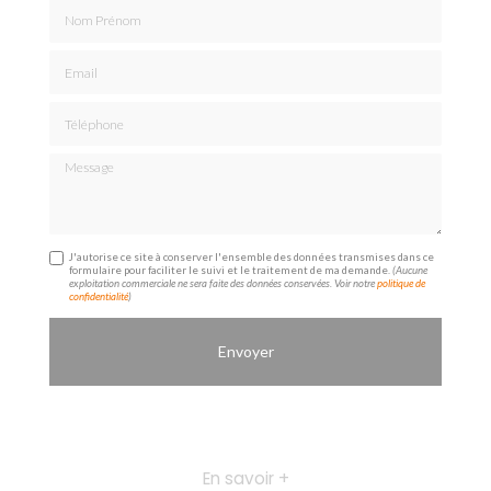
Nom Prénom
Email
Téléphone
Message
J'autorise ce site à conserver l'ensemble des données transmises dans ce
formulaire pour faciliter le suivi et le traitement de ma demande.
(Aucune
exploitation commerciale ne sera faite des données conservées. Voir notre
politique de
confidentialité
)
En savoir +