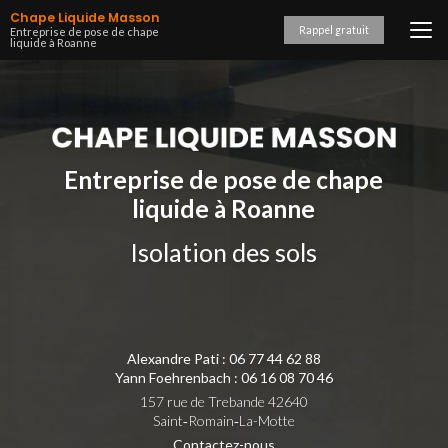
Aller
Chape Liquide Masson
au
Rappel gratuit
Entreprise de pose de chape
liquide à Roanne
contenu
principal
Entreprise de pose de chape
liquide à Roanne
Isolation des sols
Alexandre Pati :
06 77 44 62 88
Yann Foehrenbach :
06 16 08 70 46
157 rue de Trebande 42640
Saint‑Romain‑La-Motte
Contactez-nous