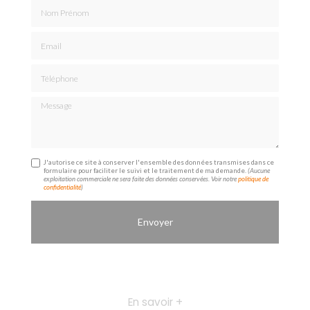
Nom Prénom
Email
Téléphone
Message
J'autorise ce site à conserver l'ensemble des données transmises dans ce
formulaire pour faciliter le suivi et le traitement de ma demande.
(Aucune
exploitation commerciale ne sera faite des données conservées. Voir notre
politique de
confidentialité
)
En savoir +