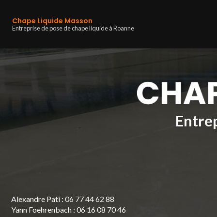
Navigation principa
Aller
au
Chape Liquide Masson
contenu
Entreprise de pose de chape liquide à Roanne
principal
Entrep
Alexandre Pati :
06 77 44 62 88
Yann Foehrenbach :
06 16 08 70 46