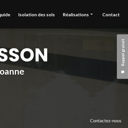
quide
Isolation des sols
Réalisations
Contact
Chape liquide
Rappel gratuit
Isolation des sols
 Roanne
Contactez-nous