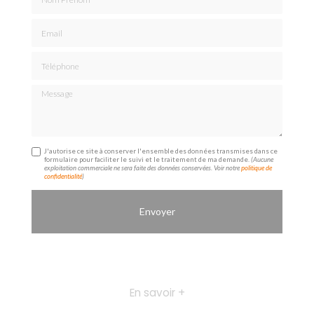
Email
Téléphone
Message
J'autorise ce site à conserver l'ensemble des données transmises dans ce
formulaire pour faciliter le suivi et le traitement de ma demande.
(Aucune
exploitation commerciale ne sera faite des données conservées. Voir notre
politique de
confidentialité
)
En savoir +