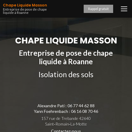
Aller
Chape Liquide Masson
au
Rappel gratuit
Entreprise de pose de chape
liquide à Roanne
contenu
principal
Entreprise de pose de chape
liquide à Roanne
Isolation des sols
Alexandre Pati :
06 77 44 62 88
Yann Foehrenbach :
06 16 08 70 46
157 rue de Trebande 42640
Saint‑Romain‑La-Motte
Contactez-nous