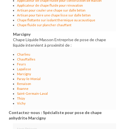
Applicateur de chape fluide pour construction de maison
Applicateur de chape fluide pour rénovation
Artisan pour couler une chape sur dalle béton
Artisan pour faire une chape lisse sur dalle béton
Chape flottante sur isolant thermique ou acoustique
Chape fluide sur plancher chauffant
Marcigny
Chape Liquide Masson Entreprise de pose de chape
liquide intervient à proximité de :
Charlieu
Chauffailles
Feurs
Lapalisse
Marcigny
Paray-le-Monial
Renaison
Roanne
Saint-Germain-Laval
Thizy
Vichy
Contactez-nous : Spécialiste pour pose de chape
anhydrite Marcigny
Nom Prénom