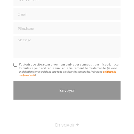
Email
Téléphone
Message
J'autorise ce site à conserver l'ensemble des données transmises dans ce
formulaire pour faciliter le suivi et le traitement de ma demande.
(Aucune
exploitation commerciale ne sera faite des données conservées. Voir notre
politique de
confidentialité
)
En savoir +