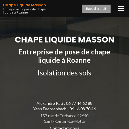
Aller
Chape Liquide Masson
au
Rappel gratuit
Entreprise de pose de chape
liquide à Roanne
contenu
principal
Entreprise de pose de chape
liquide à Roanne
Isolation des sols
Alexandre Pati :
06 77 44 62 88
Yann Foehrenbach :
06 16 08 70 46
157 rue de Trebande 42640
Saint‑Romain‑La-Motte
Contactez-nous