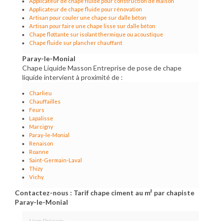
Applicateur de chape fluide pour construction de maison
Applicateur de chape fluide pour rénovation
Artisan pour couler une chape sur dalle béton
Artisan pour faire une chape lisse sur dalle béton
Chape flottante sur isolant thermique ou acoustique
Chape fluide sur plancher chauffant
Paray-le-Monial
Chape Liquide Masson Entreprise de pose de chape
liquide intervient à proximité de :
Charlieu
Chauffailles
Feurs
Lapalisse
Marcigny
Paray-le-Monial
Renaison
Roanne
Saint-Germain-Laval
Thizy
Vichy
Contactez-nous : Tarif chape ciment au m² par chapiste
Paray-le-Monial
Nom Prénom