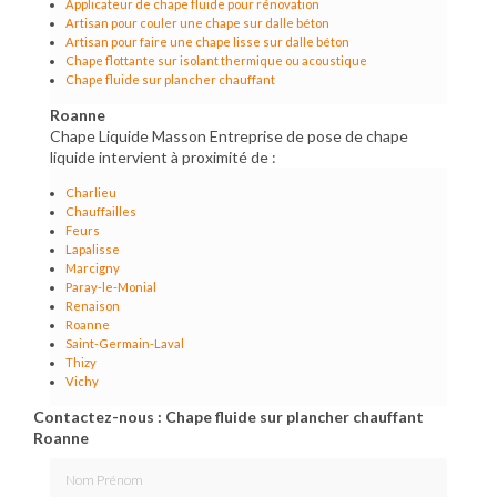
Applicateur de chape fluide pour rénovation
Artisan pour couler une chape sur dalle béton
Artisan pour faire une chape lisse sur dalle béton
Chape flottante sur isolant thermique ou acoustique
Chape fluide sur plancher chauffant
Roanne
Chape Liquide Masson Entreprise de pose de chape
liquide intervient à proximité de :
Charlieu
Chauffailles
Feurs
Lapalisse
Marcigny
Paray-le-Monial
Renaison
Roanne
Saint-Germain-Laval
Thizy
Vichy
Contactez-nous : Chape fluide sur plancher chauffant
Roanne
Nom Prénom