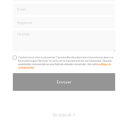
Email
Téléphone
Message
J'autorise ce site à conserver l'ensemble des données transmises dans ce
formulaire pour faciliter le suivi et le traitement de ma demande.
(Aucune
exploitation commerciale ne sera faite des données conservées. Voir notre
politique de
confidentialité
)
En savoir +