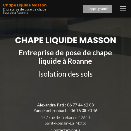
Aller
Chape Liquide Masson
au
Rappel gratuit
Entreprise de pose de chape
liquide à Roanne
contenu
principal
Entreprise de pose de chape
liquide à Roanne
Isolation des sols
Alexandre Pati :
06 77 44 62 88
Yann Foehrenbach :
06 16 08 70 46
157 rue de Trebande 42640
Saint‑Romain‑La-Motte
Contactez-nous