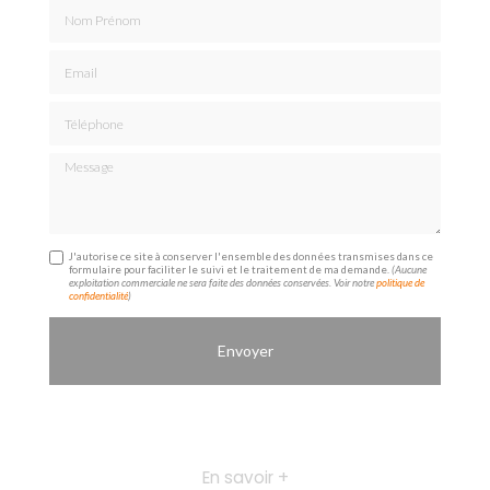
Nom Prénom
Email
Téléphone
Message
J'autorise ce site à conserver l'ensemble des données transmises dans ce
formulaire pour faciliter le suivi et le traitement de ma demande.
(Aucune
exploitation commerciale ne sera faite des données conservées. Voir notre
politique de
confidentialité
)
En savoir +