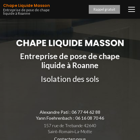
Aller
Chape Liquide Masson
au
Rappel gratuit
Entreprise de pose de chape
liquide à Roanne
contenu
principal
Entreprise de pose de chape
liquide à Roanne
Isolation des sols
Alexandre Pati :
06 77 44 62 88
Yann Foehrenbach :
06 16 08 70 46
157 rue de Trebande 42640
Saint‑Romain‑La-Motte
Contactez-nous