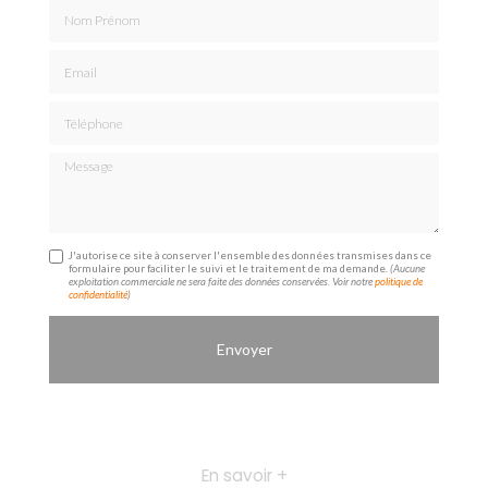
Nom Prénom
Email
Téléphone
Message
J'autorise ce site à conserver l'ensemble des données transmises dans ce
formulaire pour faciliter le suivi et le traitement de ma demande.
(Aucune
exploitation commerciale ne sera faite des données conservées. Voir notre
politique de
confidentialité
)
En savoir +