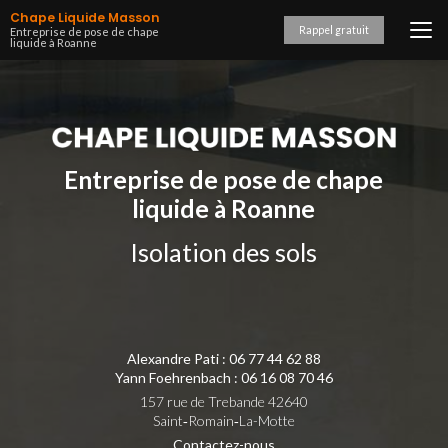
Aller
Chape Liquide Masson
au
Rappel gratuit
Entreprise de pose de chape
liquide à Roanne
contenu
principal
Entreprise de pose de chape
liquide à Roanne
Isolation des sols
Alexandre Pati :
06 77 44 62 88
Yann Foehrenbach :
06 16 08 70 46
157 rue de Trebande 42640
Saint‑Romain‑La-Motte
Contactez-nous