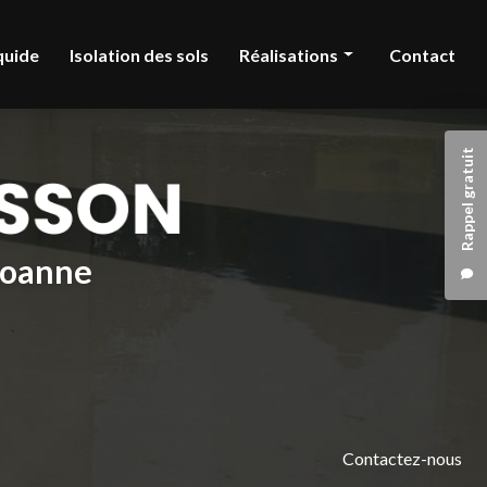
quide
Isolation des sols
Réalisations
Contact
Chape liquide
Rappel gratuit
Isolation des sols
 Roanne
Contactez-nous