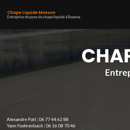
Navigation principa
Aller
au
Chape Liquide Masson
contenu
Entreprise de pose de chape liquide à Roanne
principal
Entrep
Alexandre Pati :
06 77 44 62 88
Yann Foehrenbach :
06 16 08 70 46