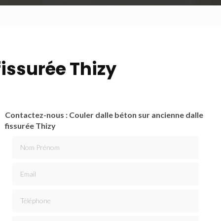
fissurée Thizy
Contactez-nous : Couler dalle béton sur ancienne dalle
fissurée Thizy
Nom Prénom
Email
Téléphone
Message