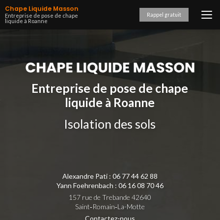
Aller
Chape Liquide Masson
au
Rappel gratuit
Entreprise de pose de chape
liquide à Roanne
contenu
principal
Entreprise de pose de chape
liquide à Roanne
Isolation des sols
Alexandre Pati :
06 77 44 62 88
Yann Foehrenbach :
06 16 08 70 46
157 rue de Trebande 42640
Saint‑Romain‑La-Motte
Contactez-nous