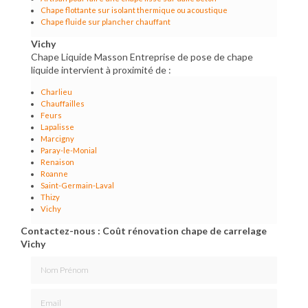
Chape flottante sur isolant thermique ou acoustique
Chape fluide sur plancher chauffant
Vichy
Chape Liquide Masson Entreprise de pose de chape
liquide intervient à proximité de :
Charlieu
Chauffailles
Feurs
Lapalisse
Marcigny
Paray-le-Monial
Renaison
Roanne
Saint-Germain-Laval
Thizy
Vichy
Contactez-nous : Coût rénovation chape de carrelage
Vichy
Nom Prénom
Email