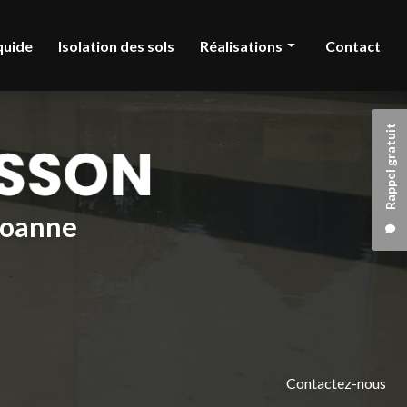
quide
Isolation des sols
Réalisations
Contact
Chape liquide
Rappel gratuit
Isolation des sols
 Roanne
Contactez-nous