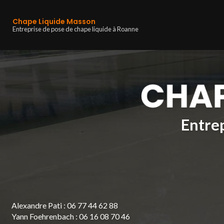
Navigation principa
Aller
au
Chape Liquide Masson
contenu
Entreprise de pose de chape liquide à Roanne
principal
Entrep
Alexandre Pati :
06 77 44 62 88
Yann Foehrenbach :
06 16 08 70 46