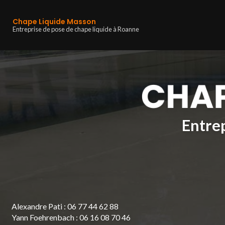
Navigation principa
Aller
au
Chape Liquide Masson
contenu
Entreprise de pose de chape liquide à Roanne
principal
Entrep
Alexandre Pati :
06 77 44 62 88
Yann Foehrenbach :
06 16 08 70 46