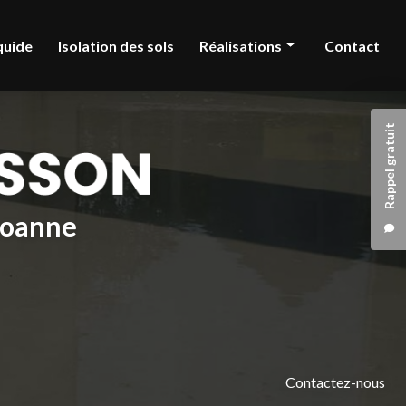
quide
Isolation des sols
Réalisations
Contact
Chape liquide
Rappel gratuit
Isolation des sols
 Roanne
Contactez-nous