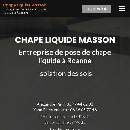
Aller
Chape Liquide Masson
au
Rappel gratuit
Entreprise de pose de chape
liquide à Roanne
contenu
principal
Entreprise de pose de chape
liquide à Roanne
Isolation des sols
Alexandre Pati :
06 77 44 62 88
Yann Foehrenbach :
06 16 08 70 46
157 rue de Trebande 42640
Saint‑Romain‑La-Motte
Contactez-nous