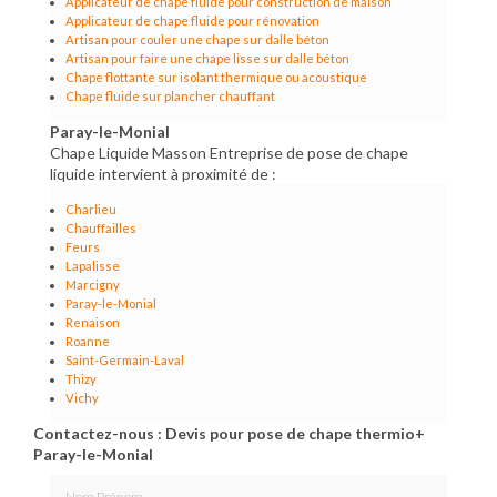
Applicateur de chape fluide pour construction de maison
Applicateur de chape fluide pour rénovation
Artisan pour couler une chape sur dalle béton
Artisan pour faire une chape lisse sur dalle béton
Chape flottante sur isolant thermique ou acoustique
Chape fluide sur plancher chauffant
Paray-le-Monial
Chape Liquide Masson Entreprise de pose de chape
liquide intervient à proximité de :
Charlieu
Chauffailles
Feurs
Lapalisse
Marcigny
Paray-le-Monial
Renaison
Roanne
Saint-Germain-Laval
Thizy
Vichy
Contactez-nous : Devis pour pose de chape thermio+
Paray-le-Monial
Nom Prénom