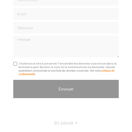
Email
Téléphone
Message
J'autorise ce site à conserver l'ensemble des données transmises dans ce
formulaire pour faciliter le suivi et le traitement de ma demande.
(Aucune
exploitation commerciale ne sera faite des données conservées. Voir notre
politique de
confidentialité
)
En savoir +