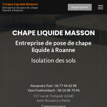
Aller
Chape Liquide Masson
au
Rappel gratuit
Entreprise de pose de chape
liquide à Roanne
contenu
principal
Entreprise de pose de chape
liquide à Roanne
Isolation des sols
Alexandre Pati :
06 77 44 62 88
Yann Foehrenbach :
06 16 08 70 46
157 rue de Trebande 42640
Saint‑Romain‑La-Motte
Contactez-nous