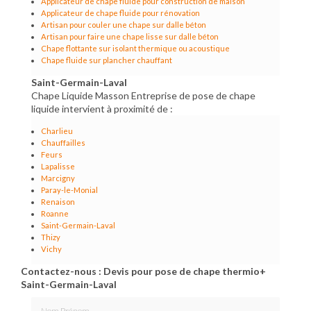
Applicateur de chape fluide pour construction de maison
Applicateur de chape fluide pour rénovation
Artisan pour couler une chape sur dalle béton
Artisan pour faire une chape lisse sur dalle béton
Chape flottante sur isolant thermique ou acoustique
Chape fluide sur plancher chauffant
Saint-Germain-Laval
Chape Liquide Masson Entreprise de pose de chape
liquide intervient à proximité de :
Charlieu
Chauffailles
Feurs
Lapalisse
Marcigny
Paray-le-Monial
Renaison
Roanne
Saint-Germain-Laval
Thizy
Vichy
Contactez-nous : Devis pour pose de chape thermio+
Saint-Germain-Laval
Nom Prénom