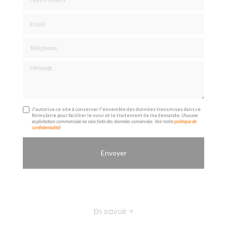
Email
Téléphone
Message
J'autorise ce site à conserver l'ensemble des données transmises dans ce
formulaire pour faciliter le suivi et le traitement de ma demande.
(Aucune
exploitation commerciale ne sera faite des données conservées. Voir notre
politique de
confidentialité
)
En savoir +