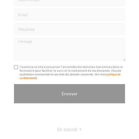
Email
Téléphone
Message
J'autorise ce site à conserver l'ensemble des données transmises dans ce
formulaire pour faciliter le suivi et le traitement de ma demande.
(Aucune
exploitation commerciale ne sera faite des données conservées. Voir notre
politique de
confidentialité
)
En savoir +