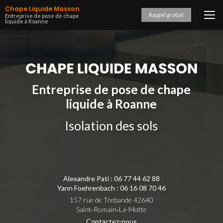
Aller
Chape Liquide Masson
au
Rappel gratuit
Entreprise de pose de chape
liquide à Roanne
contenu
principal
Entreprise de pose de chape
liquide à Roanne
Isolation des sols
Alexandre Pati :
06 77 44 62 88
Yann Foehrenbach :
06 16 08 70 46
157 rue de Trebande 42640
Saint‑Romain‑La-Motte
Contactez-nous