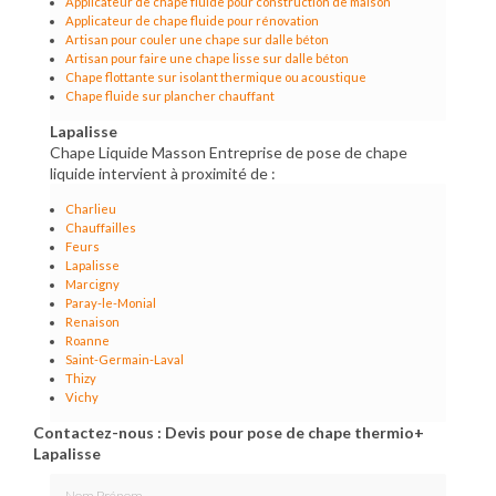
Applicateur de chape fluide pour construction de maison
Applicateur de chape fluide pour rénovation
Artisan pour couler une chape sur dalle béton
Artisan pour faire une chape lisse sur dalle béton
Chape flottante sur isolant thermique ou acoustique
Chape fluide sur plancher chauffant
Lapalisse
Chape Liquide Masson Entreprise de pose de chape
liquide intervient à proximité de :
Charlieu
Chauffailles
Feurs
Lapalisse
Marcigny
Paray-le-Monial
Renaison
Roanne
Saint-Germain-Laval
Thizy
Vichy
Contactez-nous : Devis pour pose de chape thermio+
Lapalisse
Nom Prénom