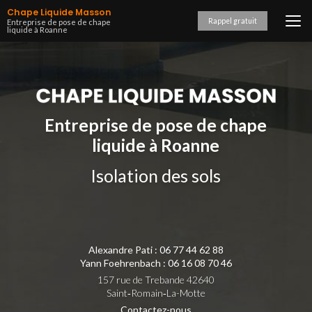
Aller
Chape Liquide Masson
au
Rappel gratuit
Entreprise de pose de chape
liquide à Roanne
contenu
principal
Entreprise de pose de chape
liquide à Roanne
Isolation des sols
Alexandre Pati :
06 77 44 62 88
Yann Foehrenbach :
06 16 08 70 46
157 rue de Trebande 42640
Saint‑Romain‑La-Motte
Contactez-nous