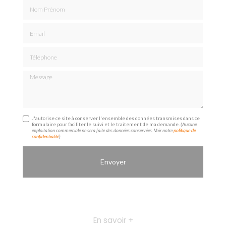
Nom Prénom
Email
Téléphone
Message
J'autorise ce site à conserver l'ensemble des données transmises dans ce
formulaire pour faciliter le suivi et le traitement de ma demande.
(Aucune
exploitation commerciale ne sera faite des données conservées. Voir notre
politique de
confidentialité
)
En savoir +