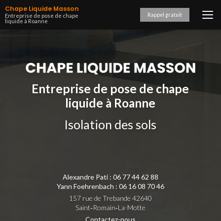
Aller
Chape Liquide Masson
au
Rappel gratuit
Entreprise de pose de chape
liquide à Roanne
contenu
principal
Entreprise de pose de chape
liquide à Roanne
Isolation des sols
Alexandre Pati :
06 77 44 62 88
Yann Foehrenbach :
06 16 08 70 46
157 rue de Trebande 42640
Saint‑Romain‑La-Motte
Contactez-nous