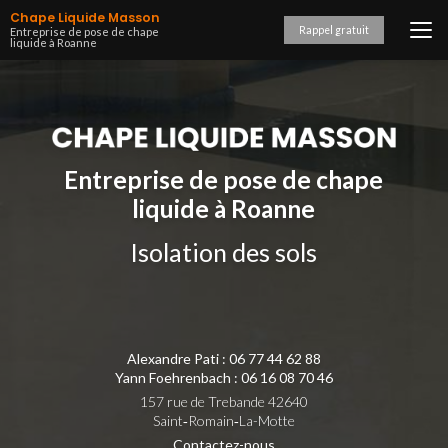
Aller
Chape Liquide Masson
au
Rappel gratuit
Entreprise de pose de chape
liquide à Roanne
contenu
principal
Entreprise de pose de chape
liquide à Roanne
Isolation des sols
Alexandre Pati :
06 77 44 62 88
Yann Foehrenbach :
06 16 08 70 46
157 rue de Trebande 42640
Saint‑Romain‑La-Motte
Contactez-nous