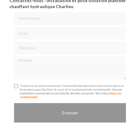
Contactez-nous : Installation et pose isolation plancher
chauffant hydraulique Charlieu
Nom Prénom
Email
Téléphone
Message
J'autorise ce site à conserver l'ensemble des données transmises dans ce
formulaire pour faciliter le suivi et le traitement de ma demande.
(Aucune
exploitation commerciale ne sera faite des données conservées. Voir notre
politique de
confidentialité
)