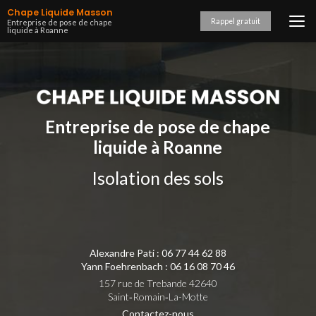
Aller
Chape Liquide Masson
au
Rappel gratuit
Entreprise de pose de chape
liquide à Roanne
contenu
principal
Entreprise de pose de chape
liquide à Roanne
Isolation des sols
Alexandre Pati :
06 77 44 62 88
Yann Foehrenbach :
06 16 08 70 46
157 rue de Trebande 42640
Saint‑Romain‑La-Motte
Contactez-nous