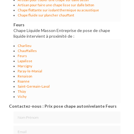
Artisan pour faire une chape lisse sur dalle béton
Chape flottante sur isolant thermique ou acoustique
Chape fluide sur plancher chauffant
Feurs
Chape Liquide Masson Entreprise de pose de chape
liquide intervient à proximité de :
Charlieu
Chauffailles
Feurs
Lapalisse
Marcigny
Paray-le-Monial
Renaison
Roanne
Saint-Germain-Laval
Thizy
Vichy
Contactez-nous : Prix pose chape autonivelante Feurs
Nom Prénom
Email