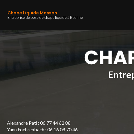
Navigation principa
Aller
au
Chape Liquide Masson
contenu
Entreprise de pose de chape liquide à Roanne
principal
Entrep
Alexandre Pati :
06 77 44 62 88
Yann Foehrenbach :
06 16 08 70 46