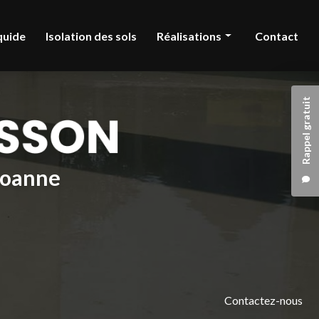
quide
Isolation des sols
Réalisations
Contact
Chape liquide
Rappel gratuit
Isolation des sols
 Roanne
Contactez-nous