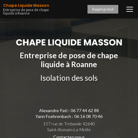
Aller
Chape Liquide Masson
au
Rappel gratuit
Entreprise de pose de chape
liquide à Roanne
contenu
principal
Entreprise de pose de chape
liquide à Roanne
Isolation des sols
Alexandre Pati :
06 77 44 62 88
Yann Foehrenbach :
06 16 08 70 46
157 rue de Trebande 42640
Saint‑Romain‑La-Motte
Contactez-nous