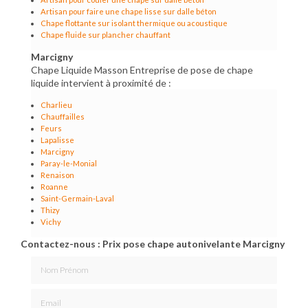
Artisan pour faire une chape lisse sur dalle béton
Chape flottante sur isolant thermique ou acoustique
Chape fluide sur plancher chauffant
Marcigny
Chape Liquide Masson Entreprise de pose de chape
liquide intervient à proximité de :
Charlieu
Chauffailles
Feurs
Lapalisse
Marcigny
Paray-le-Monial
Renaison
Roanne
Saint-Germain-Laval
Thizy
Vichy
Contactez-nous : Prix pose chape autonivelante Marcigny
Nom Prénom
Email