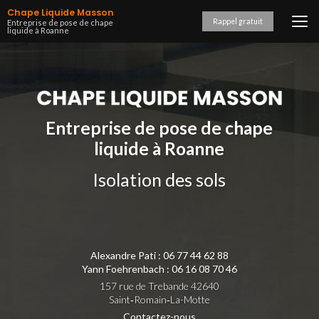
Aller
Chape Liquide Masson
au
Rappel gratuit
Entreprise de pose de chape
liquide à Roanne
contenu
principal
Entreprise de pose de chape
liquide à Roanne
Isolation des sols
Alexandre Pati :
06 77 44 62 88
Yann Foehrenbach :
06 16 08 70 46
157 rue de Trebande 42640
Saint‑Romain‑La-Motte
Contactez-nous