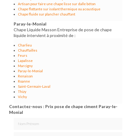
Artisan pour faire une chape lisse sur dalle béton
Chape flottante sur isolant thermique ou acoustique
Chape fluide sur plancher chauffant
Paray-le-Monial
Chape Liquide Masson Entreprise de pose de chape
liquide intervient à proximité de :
Charlieu
Chauffailles
Feurs
Lapalisse
Marcigny
Paray-le-Monial
Renaison
Roanne
Saint-Germain-Laval
Thizy
Vichy
Contactez-nous : Prix pose de chape ciment Paray-le-
Monial
Nom Prénom
Email