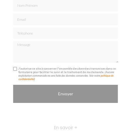
Nom Prénom
Email
Téléphone
Message
J'autorise ce site à conserver l'ensemble des données transmises dans ce
formulaire pour faciliter le suivi et le traitement de ma demande.
(Aucune
exploitation commerciale ne sera faite des données conservées. Voir notre
politique de
confidentialité
)
En savoir +