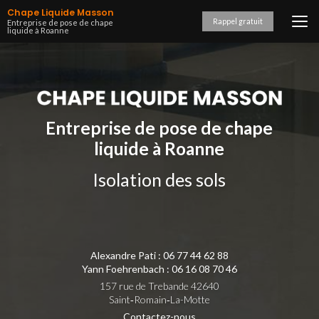
Aller
Chape Liquide Masson
au
Rappel gratuit
Entreprise de pose de chape
liquide à Roanne
contenu
principal
Entreprise de pose de chape
liquide à Roanne
Isolation des sols
Alexandre Pati :
06 77 44 62 88
Yann Foehrenbach :
06 16 08 70 46
157 rue de Trebande 42640
Saint‑Romain‑La-Motte
Contactez-nous