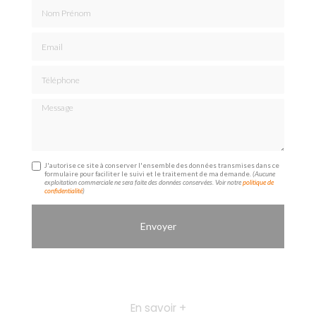
Nom Prénom
Email
Téléphone
Message
J'autorise ce site à conserver l'ensemble des données transmises dans ce
formulaire pour faciliter le suivi et le traitement de ma demande.
(Aucune
exploitation commerciale ne sera faite des données conservées. Voir notre
politique de
confidentialité
)
En savoir +