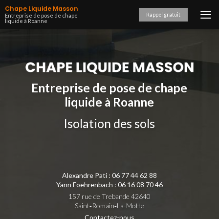
Aller
Chape Liquide Masson
au
Rappel gratuit
Entreprise de pose de chape
liquide à Roanne
contenu
principal
Entreprise de pose de chape
liquide à Roanne
Isolation des sols
Alexandre Pati :
06 77 44 62 88
Yann Foehrenbach :
06 16 08 70 46
157 rue de Trebande 42640
Saint‑Romain‑La-Motte
Contactez-nous