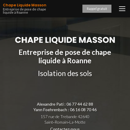
Aller
Chape Liquide Masson
au
Rappel gratuit
Entreprise de pose de chape
liquide à Roanne
contenu
principal
Entreprise de pose de chape
liquide à Roanne
Isolation des sols
Alexandre Pati :
06 77 44 62 88
Yann Foehrenbach :
06 16 08 70 46
157 rue de Trebande 42640
Saint‑Romain‑La-Motte
Contactez-nous