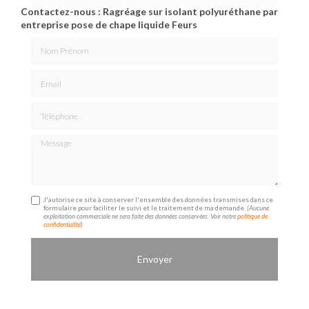
Contactez-nous : Ragréage sur isolant polyuréthane par
entreprise pose de chape liquide Feurs
Nom Prénom
Email
Téléphone
Message
J'autorise ce site à conserver l'ensemble des données transmises dans ce
formulaire pour faciliter le suivi et le traitement de ma demande.
(Aucune
exploitation commerciale ne sera faite des données conservées. Voir notre
politique de
confidentialité
)