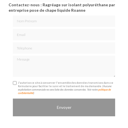
Contactez-nous : Ragréage sur isolant polyuréthane par
entreprise pose de chape liquide Roanne
Nom Prénom
Email
Téléphone
Message
J'autorise ce site à conserver l'ensemble des données transmises dans ce
formulaire pour faciliter le suivi et le traitement de ma demande.
(Aucune
exploitation commerciale ne sera faite des données conservées. Voir notre
politique de
confidentialité
)