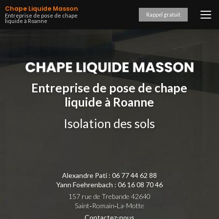
Aller
Chape Liquide Masson
au
Rappel gratuit
Entreprise de pose de chape
liquide à Roanne
contenu
principal
Entreprise de pose de chape
liquide à Roanne
Isolation des sols
Alexandre Pati :
06 77 44 62 88
Yann Foehrenbach :
06 16 08 70 46
157 rue de Trebande 42640
Saint‑Romain‑La-Motte
Contactez-nous