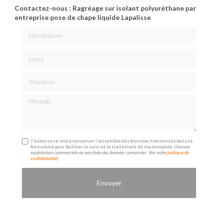
Contactez-nous : Ragréage sur isolant polyuréthane par
entreprise pose de chape liquide Lapalisse
Nom Prénom
Email
Téléphone
Message
J'autorise ce site à conserver l'ensemble des données transmises dans ce
formulaire pour faciliter le suivi et le traitement de ma demande.
(Aucune
exploitation commerciale ne sera faite des données conservées. Voir notre
politique de
confidentialité
)