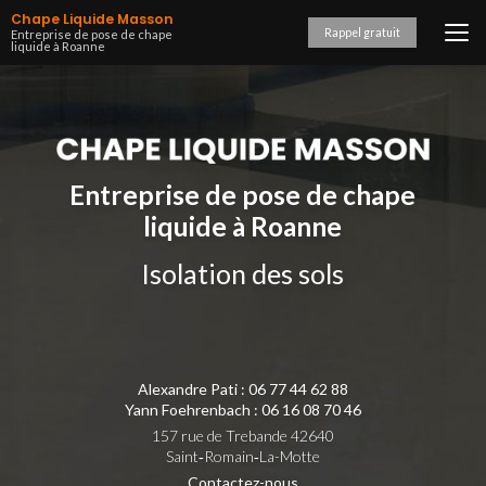
Aller
Chape Liquide Masson
au
Rappel gratuit
Entreprise de pose de chape
liquide à Roanne
contenu
principal
Entreprise de pose de chape
liquide à Roanne
Isolation des sols
Alexandre Pati :
06 77 44 62 88
Yann Foehrenbach :
06 16 08 70 46
157 rue de Trebande 42640
Saint‑Romain‑La-Motte
Contactez-nous