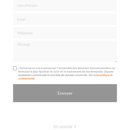
Nom Prénom
Email
Téléphone
Message
J'autorise ce site à conserver l'ensemble des données transmises dans ce
formulaire pour faciliter le suivi et le traitement de ma demande.
(Aucune
exploitation commerciale ne sera faite des données conservées. Voir notre
politique de
confidentialité
)
En savoir +