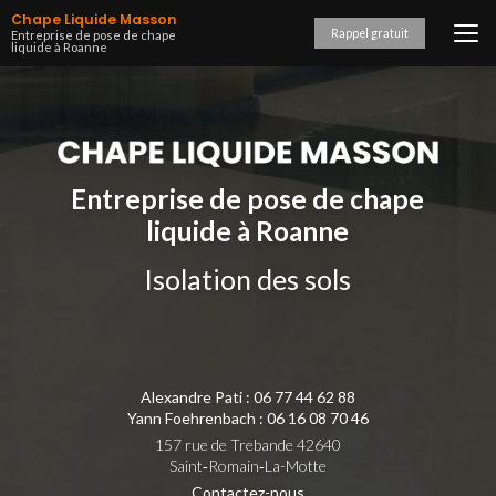
Aller
Chape Liquide Masson
au
Rappel gratuit
Entreprise de pose de chape
liquide à Roanne
contenu
principal
Entreprise de pose de chape
liquide à Roanne
Isolation des sols
Alexandre Pati :
06 77 44 62 88
Yann Foehrenbach :
06 16 08 70 46
157 rue de Trebande 42640
Saint‑Romain‑La-Motte
Contactez-nous