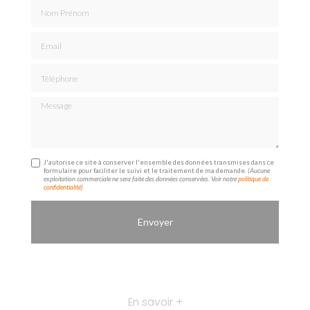
Nom Prénom
Email
Téléphone
Message
J'autorise ce site à conserver l'ensemble des données transmises dans ce
formulaire pour faciliter le suivi et le traitement de ma demande.
(Aucune
exploitation commerciale ne sera faite des données conservées. Voir notre
politique de
confidentialité
)
En savoir +