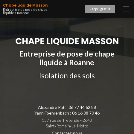
Aller
Chape Liquide Masson
au
Rappel gratuit
Entreprise de pose de chape
liquide à Roanne
contenu
principal
Entreprise de pose de chape
liquide à Roanne
Isolation des sols
Alexandre Pati :
06 77 44 62 88
Yann Foehrenbach :
06 16 08 70 46
157 rue de Trebande 42640
Saint‑Romain‑La-Motte
Contactez-nous