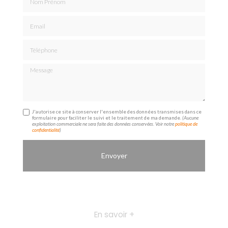
Email
Téléphone
Message
J'autorise ce site à conserver l'ensemble des données transmises dans ce
formulaire pour faciliter le suivi et le traitement de ma demande.
(Aucune
exploitation commerciale ne sera faite des données conservées. Voir notre
politique de
confidentialité
)
En savoir +