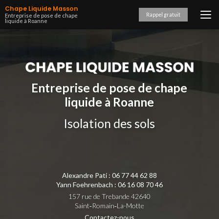
Aller
Chape Liquide Masson
au
Rappel gratuit
Entreprise de pose de chape
liquide à Roanne
contenu
principal
Entreprise de pose de chape
liquide à Roanne
Isolation des sols
Alexandre Pati :
06 77 44 62 88
Yann Foehrenbach :
06 16 08 70 46
157 rue de Trebande 42640
Saint‑Romain‑La-Motte
Contactez-nous