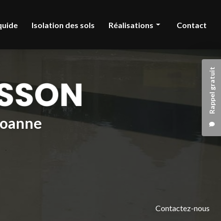
quide
Isolation des sols
Réalisations
Contact
Chape liquide
Rappel gratuit
Isolation des sols
 Roanne
Contactez-nous