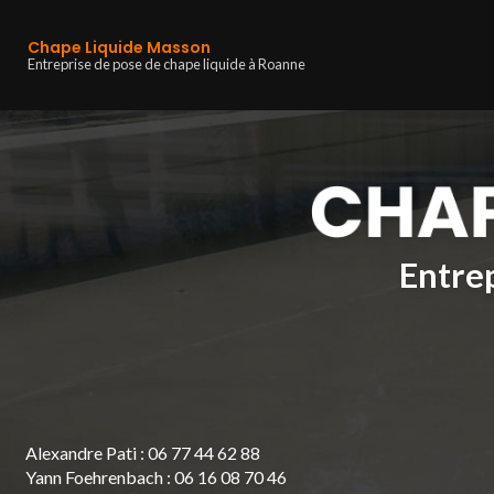
Navigation principa
Aller
au
Chape Liquide Masson
contenu
Entreprise de pose de chape liquide à Roanne
principal
Entrep
Alexandre Pati :
06 77 44 62 88
Yann Foehrenbach :
06 16 08 70 46