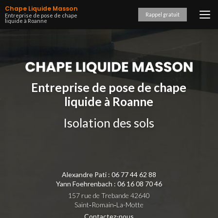
Aller
Chape Liquide Masson
au
Rappel gratuit
Entreprise de pose de chape
liquide à Roanne
contenu
principal
Entreprise de pose de chape
liquide à Roanne
Isolation des sols
Alexandre Pati :
06 77 44 62 88
Yann Foehrenbach :
06 16 08 70 46
157 rue de Trebande 42640
Saint‑Romain‑La-Motte
Contactez-nous