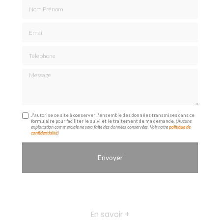
Nom Prénom
Email
Téléphone
Message
J'autorise ce site à conserver l'ensemble des données transmises dans ce
formulaire pour faciliter le suivi et le traitement de ma demande.
(Aucune
exploitation commerciale ne sera faite des données conservées. Voir notre
politique de
confidentialité
)
En savoir +