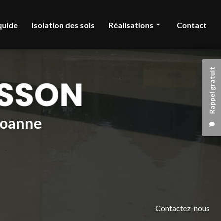
quide
Isolation des sols
Réalisations
Contact
Chape liquide
Rappel gratuit
Isolation des sols
 Roanne
Contactez-nous