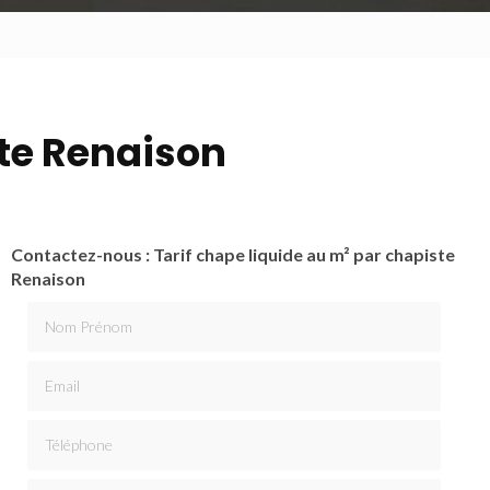
ste Renaison
Contactez-nous : Tarif chape liquide au m² par chapiste
Renaison
Nom Prénom
Email
Téléphone
Message