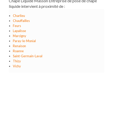
Chape Liquide Masson Entreprise de pose de chape
liquide intervient à proximité de :
Charlieu
Chauffailles
Feurs
Lapalisse
Marcigny
Paray-le-Monial
Renaison
Roanne
Saint-Germain-Laval
Thizy
Vichy