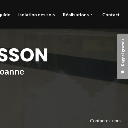
quide
Isolation des sols
Réalisations
Contact
Chape liquide
Rappel gratuit
Isolation des sols
 Roanne
Contactez-nous