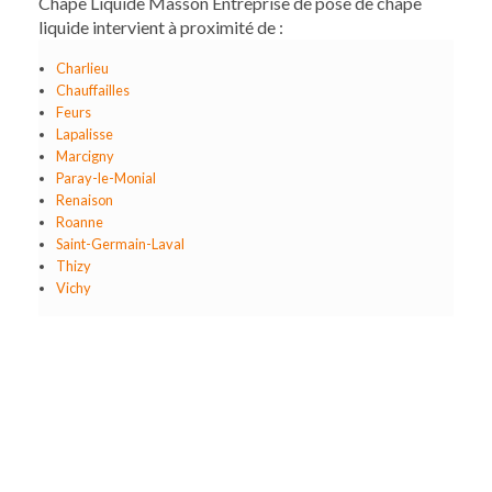
Chape Liquide Masson Entreprise de pose de chape
liquide intervient à proximité de :
Charlieu
Chauffailles
Feurs
Lapalisse
Marcigny
Paray-le-Monial
Renaison
Roanne
Saint-Germain-Laval
Thizy
Vichy