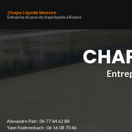
Navigation principa
Aller
au
Chape Liquide Masson
contenu
Entreprise de pose de chape liquide à Roanne
principal
Entrep
Alexandre Pati :
06 77 44 62 88
Yann Foehrenbach :
06 16 08 70 46