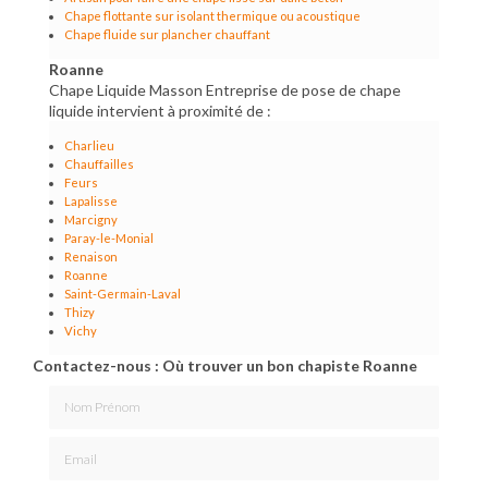
Chape flottante sur isolant thermique ou acoustique
Chape fluide sur plancher chauffant
Roanne
Chape Liquide Masson Entreprise de pose de chape
liquide intervient à proximité de :
Charlieu
Chauffailles
Feurs
Lapalisse
Marcigny
Paray-le-Monial
Renaison
Roanne
Saint-Germain-Laval
Thizy
Vichy
Contactez-nous : Où trouver un bon chapiste Roanne
Nom Prénom
Email