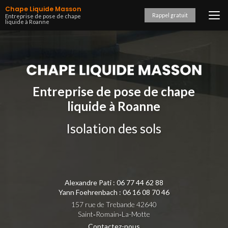
Aller
Chape Liquide Masson
au
Rappel gratuit
Entreprise de pose de chape
liquide à Roanne
contenu
principal
Entreprise de pose de chape
liquide à Roanne
Isolation des sols
Alexandre Pati :
06 77 44 62 88
Yann Foehrenbach :
06 16 08 70 46
157 rue de Trebande 42640
Saint‑Romain‑La-Motte
Contactez-nous