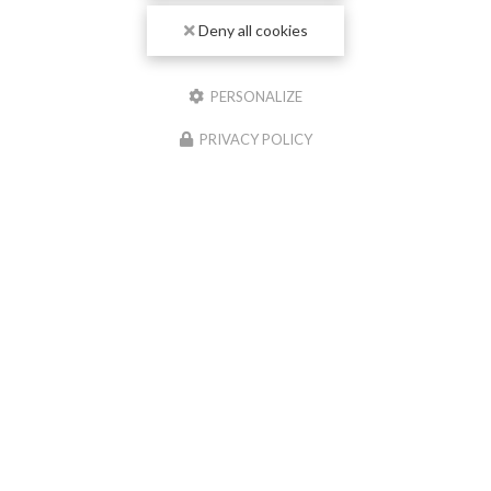
Deny all cookies
PERSONALIZE
PRIVACY POLICY
04/06/2026
Nouvelle réalisation chape liquide
anhydrite à Paray-le-Monial