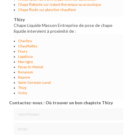
Chape flottante sur isolant thermique ou acoustique
Chape fluide sur plancher chauffant
Thizy
Chape Liquide Masson Entreprise de pose de chape
liquide intervient à proximité de :
Charlieu
Chauffailles
Feurs
Lapalisse
Marcigny
Paray-le-Monial
Renaison
Roanne
Saint-Germain-Laval
Thizy
Vichy
Contactez-nous : Où trouver un bon chapiste Thizy
Nom Prénom
Email