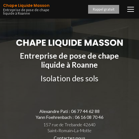
Aller
Chape Liquide Masson
au
Rappel gratuit
Entreprise de pose de chape
liquide à Roanne
contenu
principal
Entreprise de pose de chape
liquide à Roanne
Isolation des sols
Alexandre Pati :
06 77 44 62 88
Yann Foehrenbach :
06 16 08 70 46
157 rue de Trebande 42640
Saint‑Romain‑La-Motte
Contactez-nous