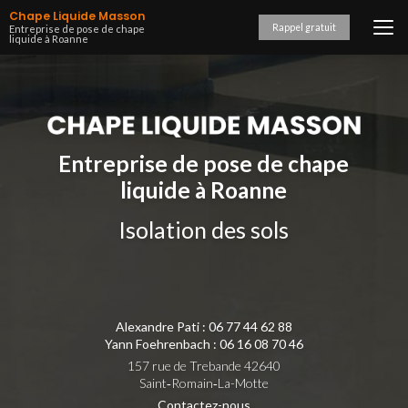
Aller
Chape Liquide Masson
au
Rappel gratuit
Entreprise de pose de chape
liquide à Roanne
contenu
principal
Entreprise de pose de chape
liquide à Roanne
Isolation des sols
Alexandre Pati :
06 77 44 62 88
Yann Foehrenbach :
06 16 08 70 46
157 rue de Trebande 42640
Saint‑Romain‑La-Motte
Contactez-nous