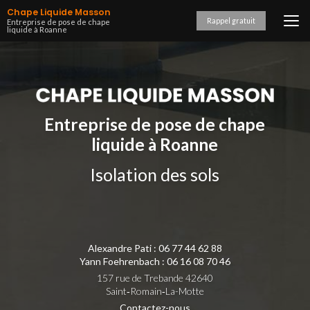
Aller
Chape Liquide Masson
au
Rappel gratuit
Entreprise de pose de chape
liquide à Roanne
contenu
principal
Entreprise de pose de chape
liquide à Roanne
Isolation des sols
Alexandre Pati :
06 77 44 62 88
Yann Foehrenbach :
06 16 08 70 46
157 rue de Trebande 42640
Saint‑Romain‑La-Motte
Contactez-nous