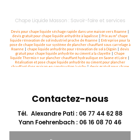
Chape Liquide Masson : Savoir-faire et services
Devis pour chape liquide séchage rapide dans une maison vers Roanne
|
devis gratuit pour chape liquide anhydrite à lapalisse
|
Prix au m² chape
liquide rénovation de sol industriel proche de Roanne
|
Entreprise pour la
pose de chape liquide sur système de plancher chauffant sous carrelage à
Roanne
|
chape liquide anhydrite pour rénovation de sol à Digoin
|
devis
gratuit pour chape liquide anhydrite ou ciment a la clayette
|
Chape
liquide Thermio + sur plancher chauffant hydraulique en Saone et Loire
|
Réalisation et pose chape liquide anhydrite ou ciment pour plancher
chauffant dans maison en construction à vichy
|
devis gratuit pour chape
liquide anhydrite ou cient feurs
|
devis de chape liquide mr masson à
montagny
|
devis gratuit pour chape liquide anhydrite à decize
|
chape
liquide anhydrite pour maison neuve à Feurs
|
devis gratuit pour chape
liquide anhydrite à montagny
|
devis gratuit pour chape liquide anhydrite
à st germain laval
|
devis gratuit pour chape liquide anhydrite à Roanne
|
Pose de chape liquide avec isolant de sol sur ancien sol dans maison en
Contactez-nous
rénovation à Amplepuis
|
Chape liquide sur plancher chauffant à Roanne
rénovation
|
devis gratuit pour chape liquide anhydrite à dompierre sur
besbre
|
devis gratuit pour chape liquide anhydrite à bourg de thisy
|
Réalisation et pose chape liquide anhydrite ou ciment pour plancher
Tél. Alexandre Pati :
06 77 44 62 88
chauffant dans maison en construction à Roanne
|
Devis gratuit pour
isolation de sol à Paray le Monial
|
devis gratuit pour chape liquide
Yann Foehrenbach :
06 16 08 70 46
anhydrite ou ciment montbrison
|
devis gratuit pour chape liquide ciment à
Roanne
|
devis gratuit pour chape liquide anhydrite ou ciment ardeche
|
devis gratuit pour chape liquide anhydrite à tarare
|
devis gratuit pour
chape liquide anhydrite ou ciment annonay
|
devis gratuit pour chape