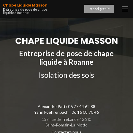
Aller
Chape Liquide Masson
au
Rappel gratuit
Entreprise de pose de chape
liquide à Roanne
contenu
principal
Entreprise de pose de chape
liquide à Roanne
Isolation des sols
Alexandre Pati :
06 77 44 62 88
Yann Foehrenbach :
06 16 08 70 46
157 rue de Trebande 42640
Saint‑Romain‑La-Motte
Contactez-nous