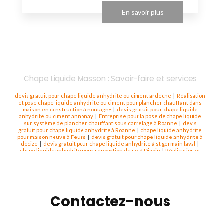
En savoir plus
Chape Liquide Masson : Savoir-faire et services
devis gratuit pour chape liquide anhydrite ou ciment ardeche
|
Réalisation
et pose chape liquide anhydrite ou ciment pour plancher chauffant dans
maison en construction à nontagny
|
devis gratuit pour chape liquide
anhydrite ou ciment annonay
|
Entreprise pour la pose de chape liquide
sur système de plancher chauffant sous carrelage à Roanne
|
devis
gratuit pour chape liquide anhydrite à Roanne
|
chape liquide anhydrite
pour maison neuve à Feurs
|
devis gratuit pour chape liquide anhydrite à
decize
|
devis gratuit pour chape liquide anhydrite à st germain laval
|
chape liquide anhydrite pour rénovation de sol à Digoin
|
Réalisation et
pose chape liquide anhydrite ou ciment pour plancher chauffant dans
maison en construction saone et loire
|
devis de chape liquide mr masson
à montagny
|
devis gratuit pour chape liquide anhydrite ou ciment a
balbigny
|
devis gratuit pour chape liquide anhydrite ou ciment a la
clayette
|
devis gratuit pour chape liquide anhydrite ou cient feurs
|
devis
gratuit pour chape liquide anhydrite à Vichy
|
devis gratuit pour chape
Contactez-nous
liquide ciment à Roanne
|
devis gratuit pour chape liquide anhydrite à
montagny
|
devis gratuit pour chape liquide anhydrite à paray le monial
|
Devis pour chape liquide séchage rapide dans une maison vers Roanne
|
devis gratuit pour chape liquide anhydrite dans la nievre
|
Pose de chape