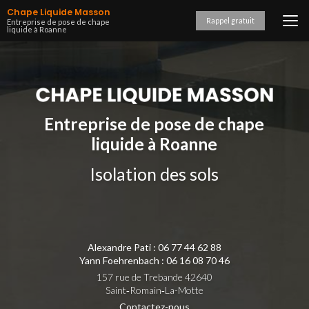
Aller
Chape Liquide Masson
au
Rappel gratuit
Entreprise de pose de chape
liquide à Roanne
contenu
principal
Entreprise de pose de chape
liquide à Roanne
Isolation des sols
Alexandre Pati :
06 77 44 62 88
Yann Foehrenbach :
06 16 08 70 46
157 rue de Trebande 42640
Saint‑Romain‑La-Motte
Contactez-nous