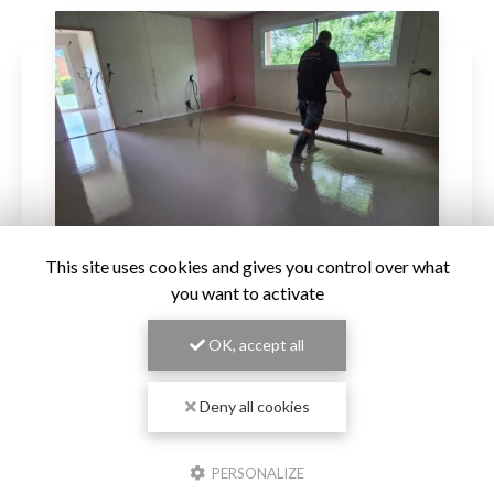
This site uses cookies and gives you control over what
you want to activate
04/06/2026
Nouvelle réalisation chape liqui
OK, accept all
de
anhydrite à Paray-le-Monial
Chape Liquide Masson
, spécialiste de la
pose de
Deny all cookies
nChez
chape liquide
et de l'
isolation des sols
, est fier
noncer
d'annoncer une nouvelle réalisation à Paray-le-…
mune
PERSONALIZE
Toute l'actualité