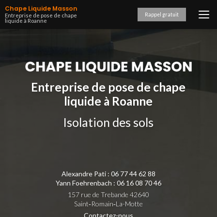
Aller
Chape Liquide Masson
au
Rappel gratuit
Entreprise de pose de chape
liquide à Roanne
contenu
principal
Entreprise de pose de chape
liquide à Roanne
Isolation des sols
Alexandre Pati :
06 77 44 62 88
Yann Foehrenbach :
06 16 08 70 46
157 rue de Trebande 42640
Saint‑Romain‑La-Motte
Contactez-nous