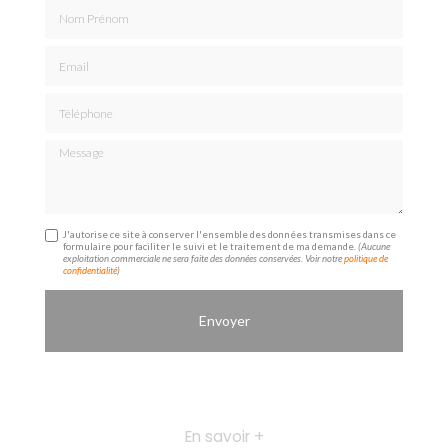
Nom Prénom
Email
Téléphone
Message
J'autorise ce site à conserver l'ensemble des données transmises dans ce
formulaire pour faciliter le suivi et le traitement de ma demande.
(Aucune
exploitation commerciale ne sera faite des données conservées. Voir notre
politique de
confidentialité
)
En savoir +