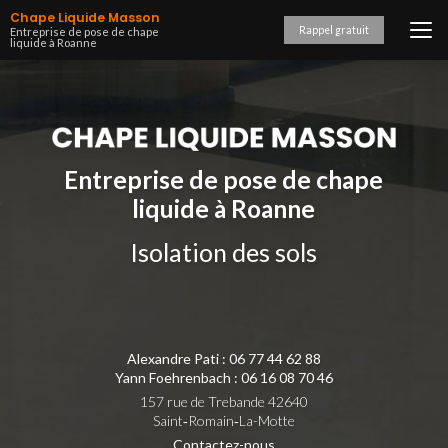
Aller
Chape Liquide Masson
au
Rappel gratuit
Entreprise de pose de chape
liquide à Roanne
contenu
principal
Entreprise de pose de chape
liquide à Roanne
Isolation des sols
Alexandre Pati :
06 77 44 62 88
Yann Foehrenbach :
06 16 08 70 46
157 rue de Trebande 42640
Saint‑Romain‑La-Motte
Contactez-nous