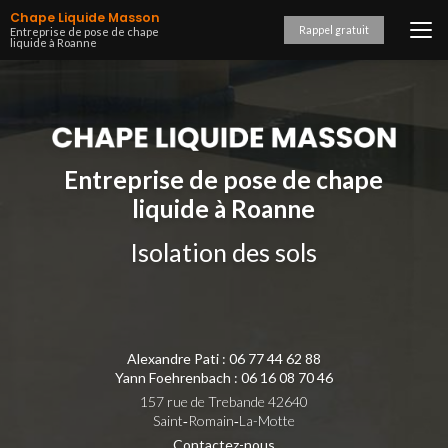
Aller
Chape Liquide Masson
au
Rappel gratuit
Entreprise de pose de chape
liquide à Roanne
contenu
principal
Entreprise de pose de chape
liquide à Roanne
Isolation des sols
Alexandre Pati :
06 77 44 62 88
Yann Foehrenbach :
06 16 08 70 46
157 rue de Trebande 42640
Saint‑Romain‑La-Motte
Contactez-nous