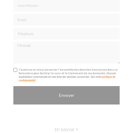
Nom Prénom
Email
Téléphone
Message
J'autorise ce site à conserver l'ensemble des données transmises dans ce
formulaire pour faciliter le suivi et le traitement de ma demande.
(Aucune
exploitation commerciale ne sera faite des données conservées. Voir notre
politique de
confidentialité
)
En savoir +