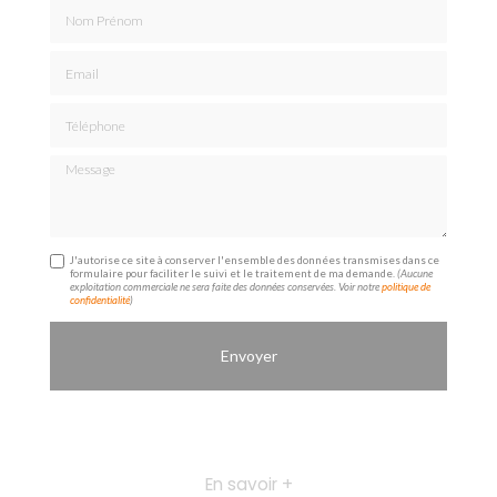
Nom Prénom
Email
Téléphone
Message
J'autorise ce site à conserver l'ensemble des données transmises dans ce
formulaire pour faciliter le suivi et le traitement de ma demande.
(Aucune
exploitation commerciale ne sera faite des données conservées. Voir notre
politique de
confidentialité
)
En savoir +