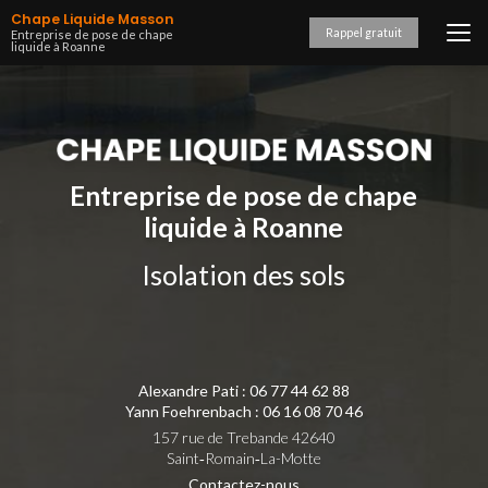
Aller
Chape Liquide Masson
au
Rappel gratuit
Entreprise de pose de chape
liquide à Roanne
contenu
principal
Entreprise de pose de chape
liquide à Roanne
Isolation des sols
Alexandre Pati :
06 77 44 62 88
Yann Foehrenbach :
06 16 08 70 46
157 rue de Trebande 42640
Saint‑Romain‑La-Motte
Contactez-nous