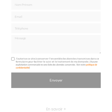
Nom Prénom
Email
Téléphone
Message
J'autorise ce site à conserver l'ensemble des données transmises dans ce
formulaire pour faciliter le suivi et le traitement de ma demande.
(Aucune
exploitation commerciale ne sera faite des données conservées. Voir notre
politique de
confidentialité
)
En savoir +