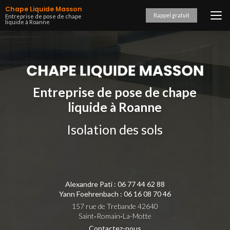
Aller
Chape Liquide Masson
au
Rappel gratuit
Entreprise de pose de chape
liquide à Roanne
contenu
principal
Entreprise de pose de chape
liquide à Roanne
Isolation des sols
Alexandre Pati :
06 77 44 62 88
Yann Foehrenbach :
06 16 08 70 46
157 rue de Trebande 42640
Saint‑Romain‑La-Motte
Contactez-nous