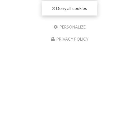
Deny all cookies
PERSONALIZE
PRIVACY POLICY
04/06/2026
Nouvelle réalisation chape liquide
anhydrite à Paray-le-Monial