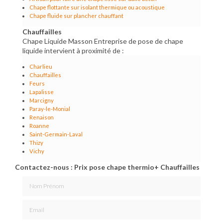
Chape flottante sur isolant thermique ou acoustique
Chape fluide sur plancher chauffant
Chauffailles
Chape Liquide Masson Entreprise de pose de chape
liquide intervient à proximité de :
Charlieu
Chauffailles
Feurs
Lapalisse
Marcigny
Paray-le-Monial
Renaison
Roanne
Saint-Germain-Laval
Thizy
Vichy
Contactez-nous : Prix pose chape thermio+ Chauffailles
Nom Prénom
Email