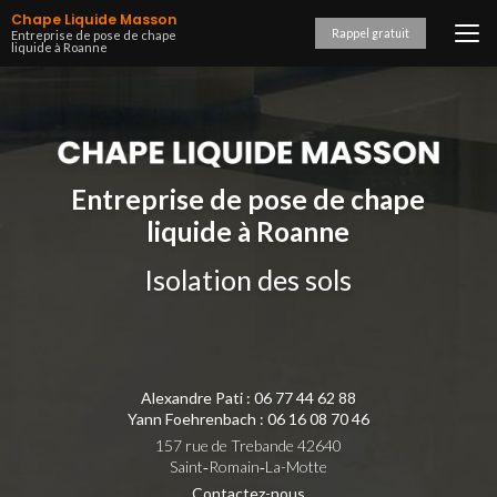
Aller
Chape Liquide Masson
au
Rappel gratuit
Entreprise de pose de chape
liquide à Roanne
contenu
principal
Entreprise de pose de chape
liquide à Roanne
Isolation des sols
Alexandre Pati :
06 77 44 62 88
Yann Foehrenbach :
06 16 08 70 46
157 rue de Trebande 42640
Saint‑Romain‑La-Motte
Contactez-nous