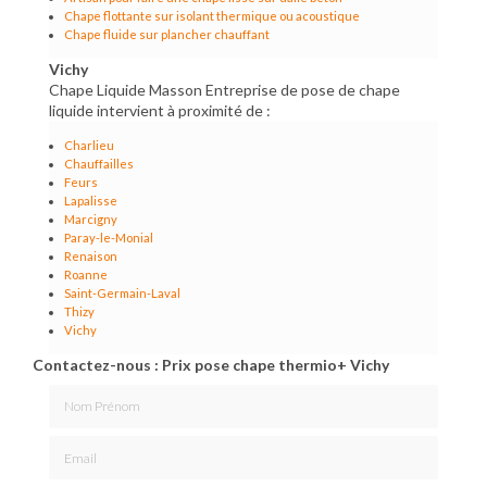
Chape flottante sur isolant thermique ou acoustique
Chape fluide sur plancher chauffant
Vichy
Chape Liquide Masson Entreprise de pose de chape
liquide intervient à proximité de :
Charlieu
Chauffailles
Feurs
Lapalisse
Marcigny
Paray-le-Monial
Renaison
Roanne
Saint-Germain-Laval
Thizy
Vichy
Contactez-nous : Prix pose chape thermio+ Vichy
Nom Prénom
Email