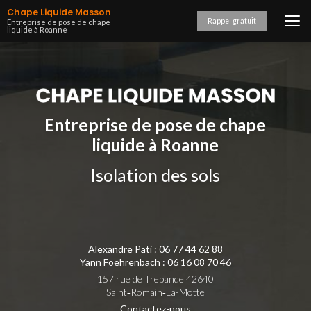
Aller
Chape Liquide Masson
au
Rappel gratuit
Entreprise de pose de chape
liquide à Roanne
contenu
principal
Entreprise de pose de chape
liquide à Roanne
Isolation des sols
Alexandre Pati :
06 77 44 62 88
Yann Foehrenbach :
06 16 08 70 46
157 rue de Trebande 42640
Saint‑Romain‑La-Motte
Contactez-nous