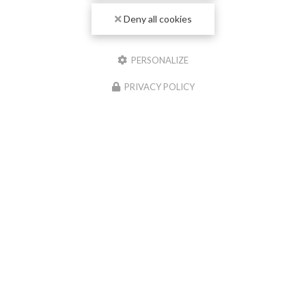
Deny all cookies
PERSONALIZE
PRIVACY POLICY
04/06/2026
Nouvelle réalisation chape liquide
anhydrite à Paray-le-Monial