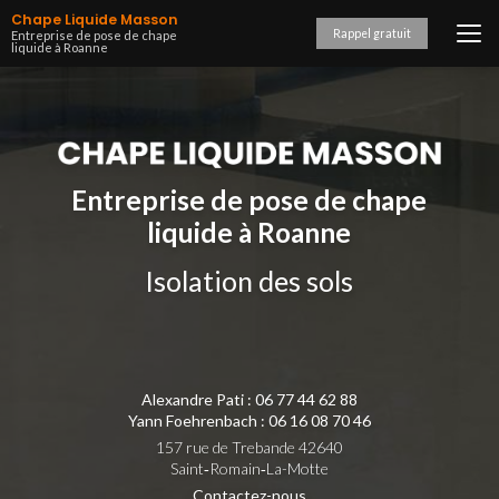
Aller
Chape Liquide Masson
au
Rappel gratuit
Entreprise de pose de chape
liquide à Roanne
contenu
principal
Entreprise de pose de chape
liquide à Roanne
Isolation des sols
Alexandre Pati :
06 77 44 62 88
Yann Foehrenbach :
06 16 08 70 46
157 rue de Trebande 42640
Saint‑Romain‑La-Motte
Contactez-nous