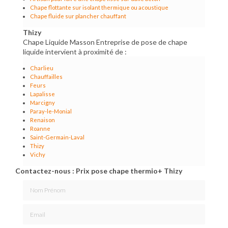
Chape flottante sur isolant thermique ou acoustique
Chape fluide sur plancher chauffant
Thizy
Chape Liquide Masson Entreprise de pose de chape
liquide intervient à proximité de :
Charlieu
Chauffailles
Feurs
Lapalisse
Marcigny
Paray-le-Monial
Renaison
Roanne
Saint-Germain-Laval
Thizy
Vichy
Contactez-nous : Prix pose chape thermio+ Thizy
Nom Prénom
Email