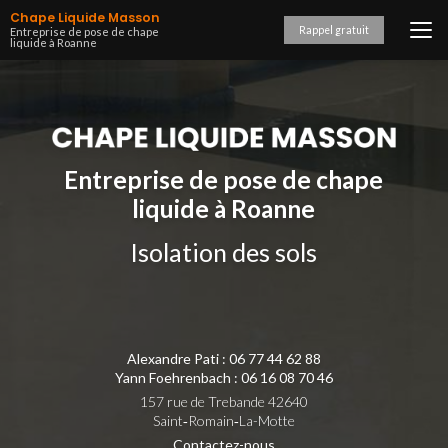
Aller
Chape Liquide Masson
au
Rappel gratuit
Entreprise de pose de chape
liquide à Roanne
contenu
principal
Entreprise de pose de chape
liquide à Roanne
Isolation des sols
Alexandre Pati :
06 77 44 62 88
Yann Foehrenbach :
06 16 08 70 46
157 rue de Trebande 42640
Saint‑Romain‑La-Motte
Contactez-nous