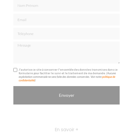
Nom Prénom
Email
Téléphone
Message
J'autorise ce site à conserver l'ensemble des données transmises dans ce
formulaire pour faciliter le suivi et le traitement de ma demande.
(Aucune
exploitation commerciale ne sera faite des données conservées. Voir notre
politique de
confidentialité
)
En savoir +